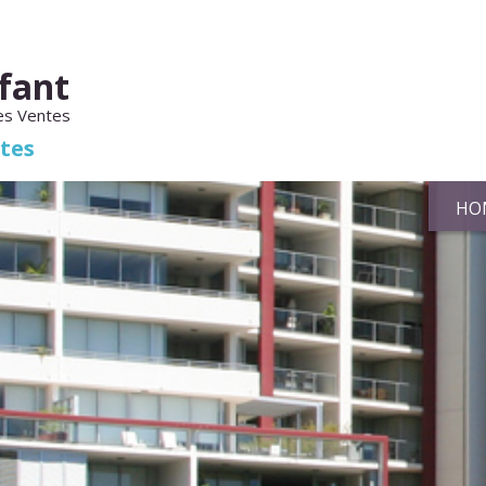
fant
es Ventes
ates
HO