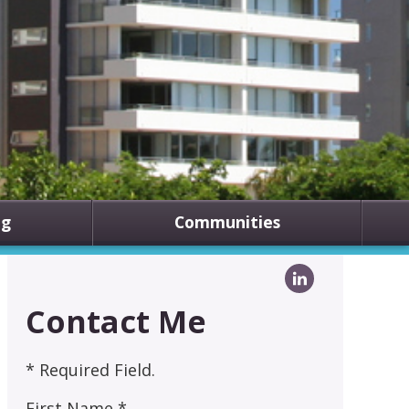
ng
Communities
Contact Me
* Required Field.
First Name *